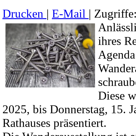
Drucken
|
E-Mail
| Zugriffe
Anlässl
ihres R
Agenda 
Wander
schraub
Diese w
2025, bis Donnerstag, 15. 
Rathauses präsentiert.