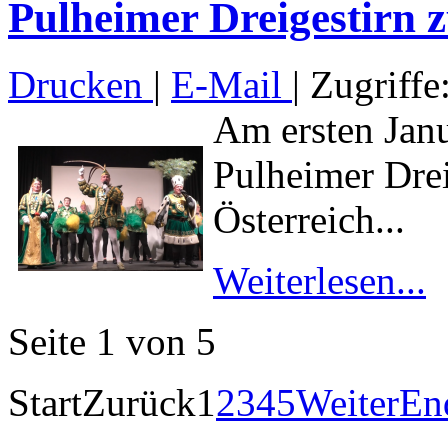
Pulheimer Dreigestirn z
Drucken
|
E-Mail
| Zugriffe
Am ersten Jan
Pulheimer Drei
Österreich...
Weiterlesen...
Seite 1 von 5
Start
Zurück
1
2
3
4
5
Weiter
En